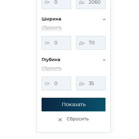
От
До
Ширина
Сбросить
От
До
Глубина
Сбросить
От
До
Показать
Сбросить