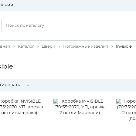
пании
авная
Каталог
Двери
Погонажные изделия
Invisible
sible
тировать