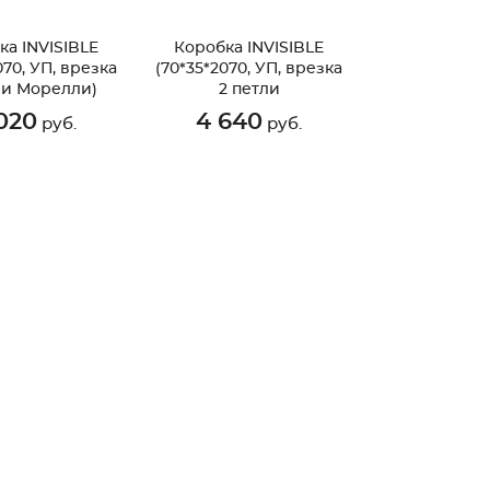
ка INVISIBLE
Коробка INVISIBLE
070, УП, врезка
(70*35*2070, УП, врезка
ли Морелли)
2 петли
лотно 90)
Морелли)Черный AL
020
4 640
руб.
руб.
профиль