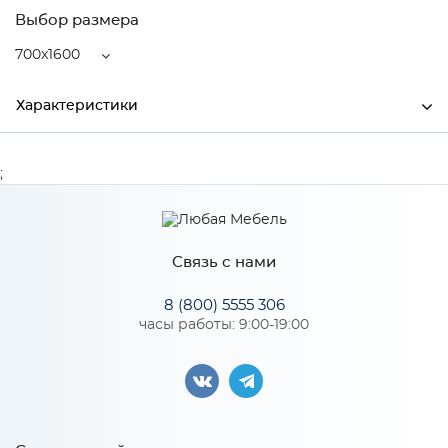
Выбор размера
700x1600
Характеристики
Ширина
700
;
Высота
110
Глубина
1600
Связь с нами
Производитель
MagicSoft
8 (800) 5555 306
часы работы: 9:00-19:00
Особенности
Пружинный блок "Bonnell", пенополиуретан 15 мм,
термовойлок. Количество пружин на 1 м2: 110. Диаметр
проволоки, мм: 2,2 Высота матраса: 110