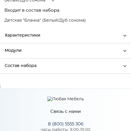
Белый/Дуб сонома
Входит в состав набора:
Детская "Бланка" (Белый/Дуб сонома)
Характеристики
Модули
Ширина
450
Высота
2200
Состав набора
Модули системы
Глубина
450
Состав набора
;
Производитель
Тэкс
Цвет
Белый/Дуб сонома
Материал
ЛДСП
Связь с нами
8 (800) 5555 306
часы работы: 9:00-19:00