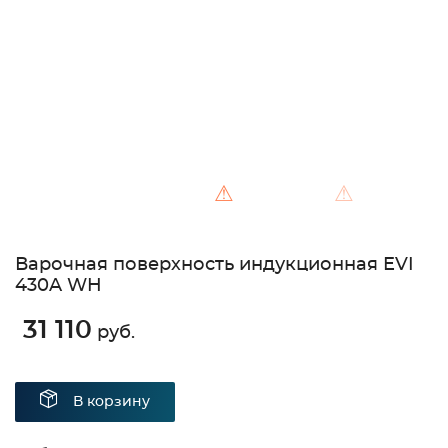
Unable to load the image!
⚠
⚠
Варочная поверхность индукционная EVI
430A WH
31 110
руб.
В корзину