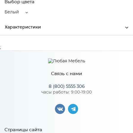
Выбор цвета
Белый
Характеристики
Ширина
59
;
Высота
450
Глубина
520
Связь с нами
Производитель
LEX
8 (800) 5555 306
Цвет
Белый
часы работы: 9:00-19:00
Особенности
Сенсорное, таймер, кнопка блокировки панели, индикатор
Страницы сайта