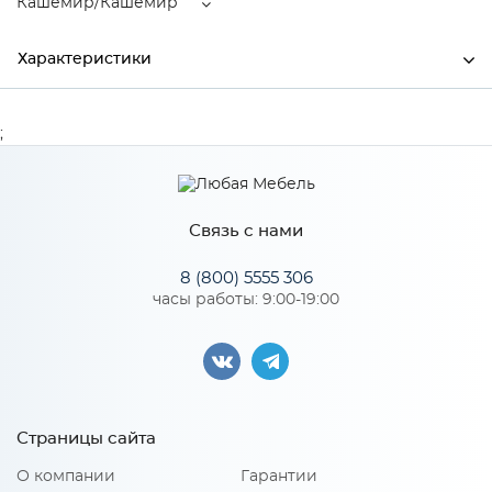
Кашемир/Кашемир
Характеристики
Ширина
1708
;
Высота
1000
Глубина
2101
Связь с нами
Производитель
МиФ
8 (800) 5555 306
Цвет
Кашемир/Кашемир
часы работы: 9:00-19:00
Материал
ЛДСП
Особенности
Страницы сайта
О компании
Гарантии
Материал 2: ЛДСП/МДФ