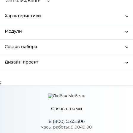
Магнолия/Венге
Характеристики
Модули
Ширина
600
Высота
816
Состав набора
Модули системы
Глубина
480
Дизайн проект
Состав набора
Производитель
Сурская мебель
Цвет
Магнолия/Венге
;
*
Имя
Материал
МДФ
Связь с нами
*
Телефон
Особенности
8 (800) 5555 306
часы работы: 9:00-19:00
Цвет корпуса можно выбрать из трех вариантов: белый,