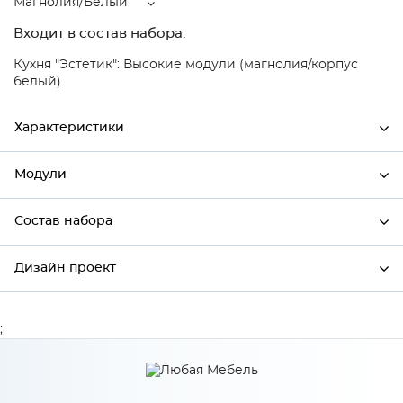
Магнолия/Белый
Входит в состав набора:
Кухня "Эстетик": Высокие модули (магнолия/корпус
белый)
Характеристики
Модули
Ширина
500
Высота
720
Состав набора
Модули системы
Глубина
320
Дизайн проект
Состав набора
Производитель
Сурская мебель
Цвет
Магнолия/Белый
;
*
Имя
Материал
МДФ