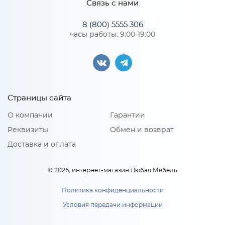
Связь с нами
*
Телефон
Особенности
8 (800) 5555 306
часы работы: 9:00-19:00
Цвет корпуса можно выбрать из трех вариантов: белый,
В 500 Каркас верхнего
венге, дуб кальяри.
шкафа (БЕЛ)
*
Материал 2: ЛДСП
2 140
E-mail
руб.
В 500 Каркас верхнего
шкафа (БЕЛ)
Страницы сайта
В корзину
2 140
руб
x 1
*
Модель кухни или ссылка
О компании
Гарантии
В корзину
Реквизиты
Обмен и возврат
Доставка и оплата
Тип вашей кухни:
© 2026, интернет-магазин Любая Мебель
Политика конфиденциальности
Условия передачи информации
Ф-30 Комплект фасадов для
каркасов Эстетик В500/Н500/