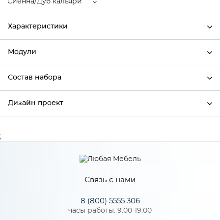
Сиенна/Дуб кальяри
Характеристики
Модули
Ширина
600
Высота
720
Состав набора
Модули системы
Глубина
320
Дизайн проект
Состав набора
Производитель
Сурская мебель
Цвет
Сиенна/Дуб кальяри
;
*
Имя
Материал
МДФ
Связь с нами
*
Телефон
Особенности
8 (800) 5555 306
часы работы: 9:00-19:00
Цвет корпуса можно выбрать из трех вариантов: белый,