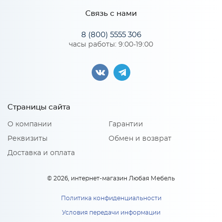
Связь с нами
*
Телефон
Особенности
8 (800) 5555 306
часы работы: 9:00-19:00
Цвет корпуса можно выбрать из трех вариантов: белый, дуб
Ф-85 Либерти (ШВГ600)
кальяри, дуб крафт золотой
холст грей
*
Материал 2: ЛДСП
1 870
E-mail
руб.
Ф-85 Либерти (ШВГ600)
холст грей
Страницы сайта
В корзину
1 870
руб
x 1
*
Модель кухни или ссылка
О компании
Гарантии
В корзину
Реквизиты
Обмен и возврат
Доставка и оплата
Тип вашей кухни:
© 2026, интернет-магазин Любая Мебель
Политика конфиденциальности
Условия передачи информации
ВГ 600 Каркас верхнего