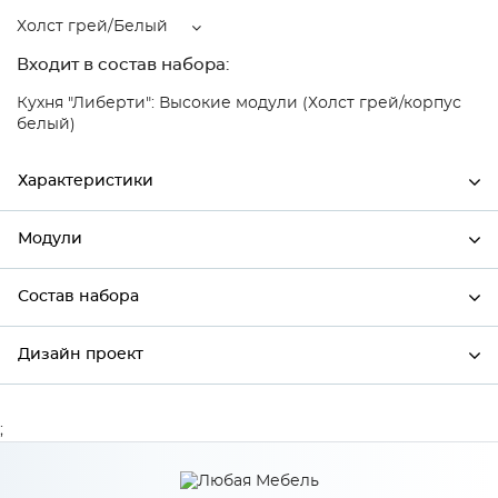
Холст грей/Белый
Входит в состав набора:
Кухня "Либерти": Высокие модули (Холст грей/корпус
белый)
Характеристики
Модули
Ширина
600
Высота
358
Состав набора
Модули системы
Глубина
318
Дизайн проект
Состав набора
Производитель
Столица мебели
Цвет
Холст грей/Белый
;
*
Имя
Материал
МДФ