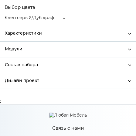
Выбор цвета
Клен серый/Дуб крафт
Характеристики
Модули
Ширина
800
Высота
358
Состав набора
Модули системы
Глубина
574
Дизайн проект
Состав набора
Производитель
Столица мебели
Цвет
Клен серый/Дуб крафт
;
*
Имя
Материал
МДФ
Связь с нами
*
Телефон