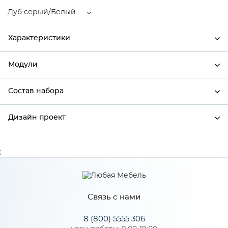
Дуб серый/Белый
Характеристики
Модули
Ширина
600
Высота
358
Состав набора
Модули системы
Глубина
320
Дизайн проект
Состав набора
Производитель
Сурская мебель
Цвет
Дуб серый/Белый
;
*
Имя
Материал
МДФ
Связь с нами
*
Телефон
Особенности
8 (800) 5555 306