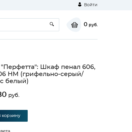
Войти
0
руб.
 "Перфетта": Шкаф пенал 606,
6 НМ (грифельно-серый/
с белый)
80
руб.
В корзину
вета