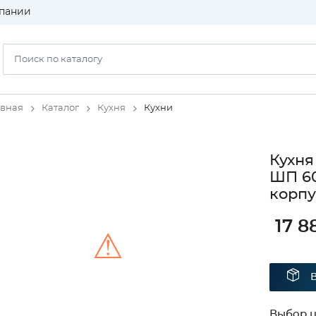
пании
авная
Каталог
Кухня
Кухни
Кухня
ШП 60
корпу
17 8
⚠
Unable to load the image!
Выбор ц