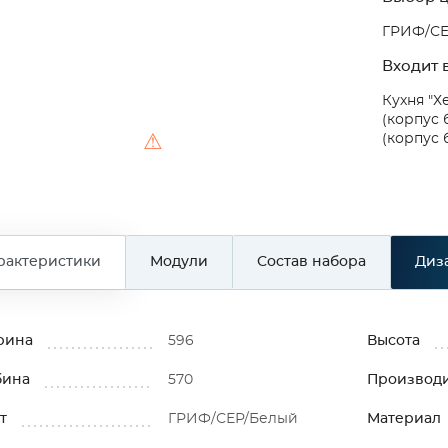
ГРИФ/СЕ
Входит в
Кухня "Х
(корпус
⚠
(корпус 
рактеристики
Модули
Состав набора
Диз
рина
596
Высота
бина
570
Производ
т
ГРИФ/СЕР/Белый
Материал