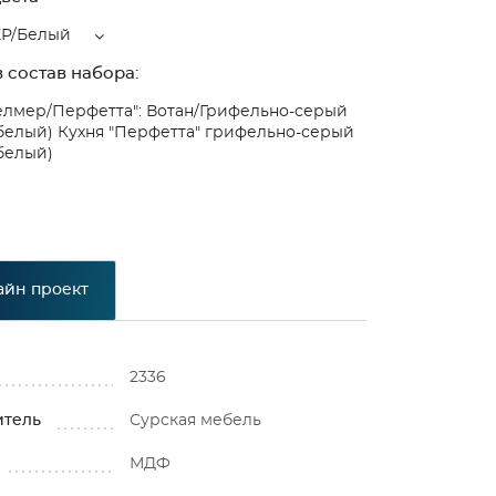
Р/Белый
 состав набора:
елмер/Перфетта": Вотан/Грифельно-серый
 белый)
Кухня "Перфетта" грифельно-серый
белый)
айн проект
2336
итель
Сурская мебель
МДФ