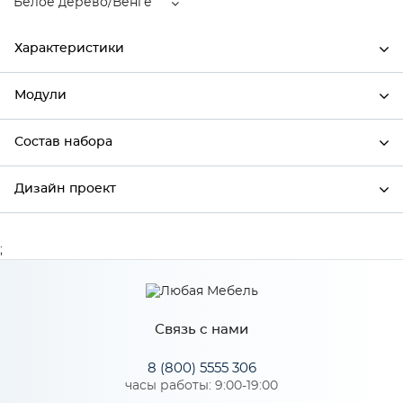
Белое дерево/Венге
Характеристики
Модули
Ширина
796
Высота
816
Состав набора
Модули системы
Глубина
480
Дизайн проект
Состав набора
Производитель
Сурская мебель
Цвет
Белое дерево/Венге
;
*
Имя
Материал
МДФ
Связь с нами
*
Телефон
Особенности
8 (800) 5555 306
часы работы: 9:00-19:00
Цвет корпуса можно выбрать из четырех вариантов: белый,