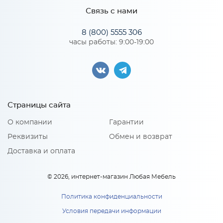
Связь с нами
*
Телефон
8 (800) 5555 306
Особенности
часы работы: 9:00-19:00
В 309 Каркас верхнего
Цвет корпуса можно выбрать из четырех вариантов: белый,
шкафа (дуб крафт золотой)
венге, дуб крафт золотой, дуб кальяри
*
2 390
E-mail
руб.
В 309 Каркас верхнего
Материал 2: ЛДСП
шкафа (дуб крафт золотой)
Страницы сайта
В корзину
2 390
руб
x 1
*
Модель кухни или ссылка
О компании
Гарантии
В корзину
Реквизиты
Обмен и возврат
Доставка и оплата
Тип вашей кухни:
© 2026, интернет-магазин Любая Мебель
Политика конфиденциальности
Условия передачи информации
Ф-10Н Комплект фасадов для