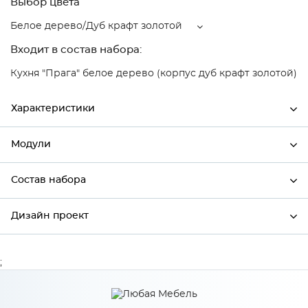
Выбор цвета
Белое дерево/Дуб крафт золотой
Входит в состав набора:
Кухня "Прага" белое дерево (корпус дуб крафт золотой)
Характеристики
Модули
Ширина
296
Высота
916
Состав набора
Модули системы
Глубина
320
Дизайн проект
Состав набора
Производитель
Mebiрlex
Белое дерево/Дуб крафт
;
*
Имя
Цвет
золотой
Материал
МДФ