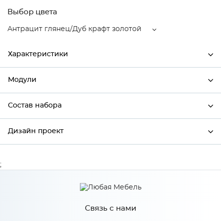
Выбор цвета
Антрацит глянец/Дуб крафт золотой
Характеристики
Модули
Ширина
500
Высота
358
Состав набора
Модули системы
Глубина
574
Дизайн проект
Состав набора
Производитель
Mebiрlex
Антрацит глянец/Дуб крафт
;
*
Имя
Цвет
золотой
Материал
МДФ
Связь с нами
*
Телефон