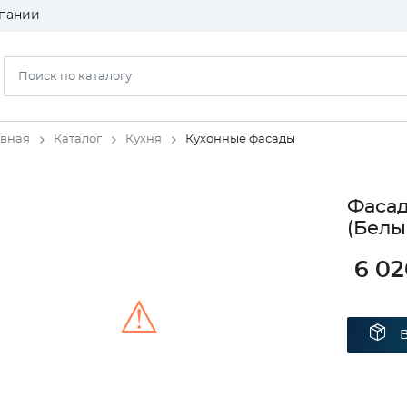
пании
авная
Каталог
Кухня
Кухонные фасады
Фасад
(Белы
6 02
⚠
Unable to load the image!