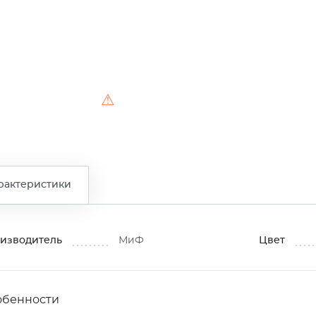
⚠
рактеристики
изводитель
МиФ
Цвет
обенности