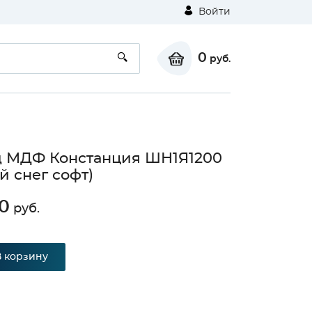
Войти
0
руб.
 МДФ Констанция ШН1Я1200
й снег софт)
0
руб.
В корзину