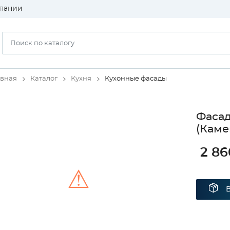
пании
авная
Каталог
Кухня
Кухонные фасады
Фаса
(Каме
2 86
⚠
Unable to load the image!