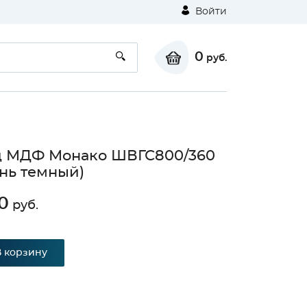
Войти
0
руб.
д МДФ Монако ШВГС800/360
нь темный)
0
руб.
В корзину