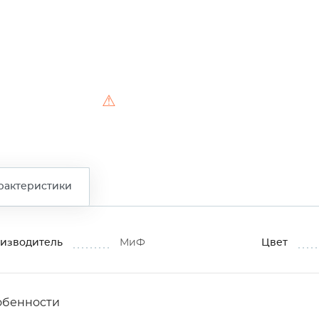
⚠
рактеристики
изводитель
МиФ
Цвет
обенности