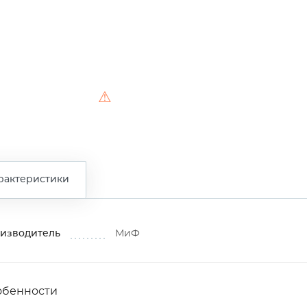
⚠
рактеристики
изводитель
МиФ
обенности