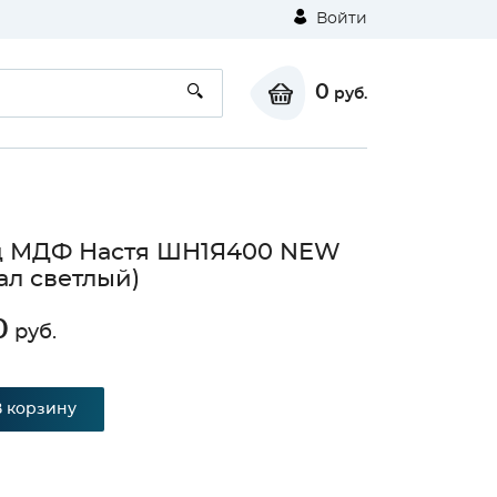
Войти
0
руб.
д МДФ Настя ШН1Я400 NEW
ал светлый)
0
руб.
В корзину