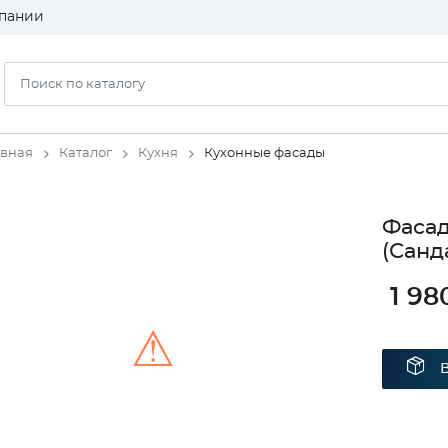
пании
авная
Каталог
Кухня
Кухонные фасады
Фаса
(Санд
1 98
⚠
Unable to load the image!