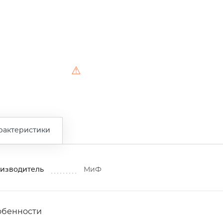
⚠
рактеристики
изводитель
МиФ
обенности