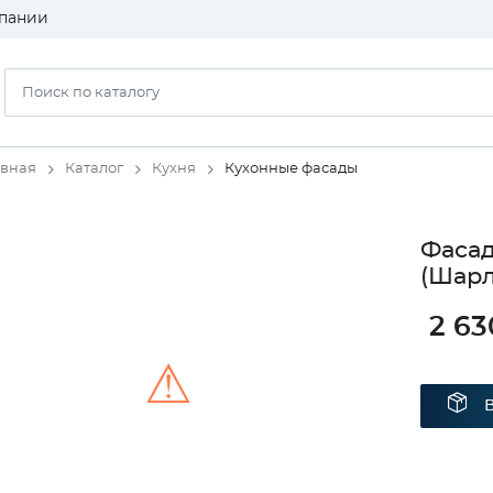
пании
авная
Каталог
Кухня
Кухонные фасады
Фаса
(Шарл
2 63
⚠
Unable to load the image!