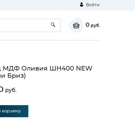
Войти
0
руб.
д МДФ Оливия ШН400 NEW
и Бриз)
0
руб.
В корзину