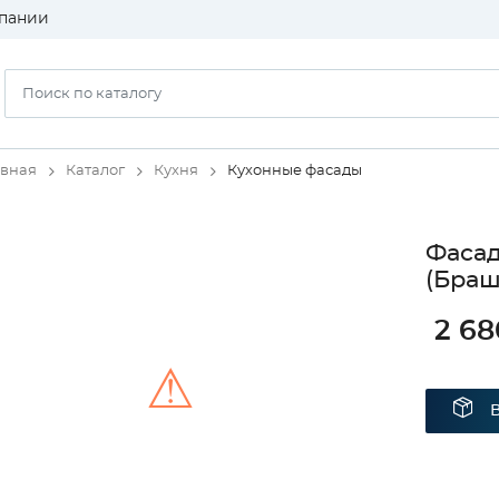
пании
авная
Каталог
Кухня
Кухонные фасады
Фаса
(Браш
2 68
⚠
Unable to load the image!