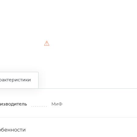
⚠
рактеристики
изводитель
МиФ
обенности