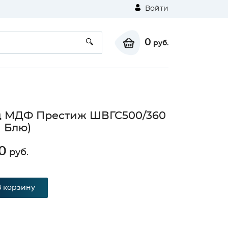
Войти
0
руб.
д МДФ Престиж ШВГС500/360
 Блю)
0
руб.
В корзину