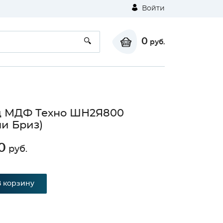
Войти
0
руб.
д МДФ Техно ШН2Я800
и Бриз)
0
руб.
В корзину