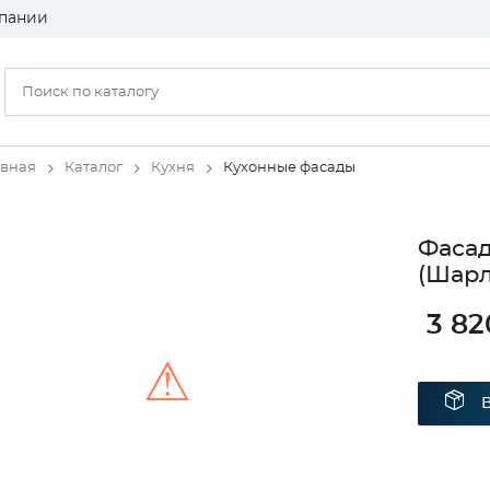
пании
авная
Каталог
Кухня
Кухонные фасады
Фаса
(Шарл
3 82
⚠
Unable to load the image!