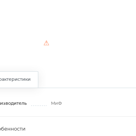
⚠
рактеристики
изводитель
МиФ
обенности