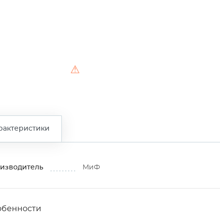
⚠
рактеристики
изводитель
МиФ
обенности