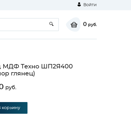
Войти
0
руб.
д МДФ Техно ШП2Я400
ор глянец)
0
руб.
В корзину