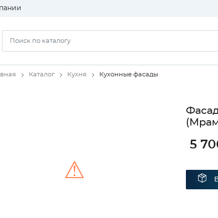
пании
авная
Каталог
Кухня
Кухонные фасады
Фаса
(Мрам
5 70
⚠
Unable to load the image!