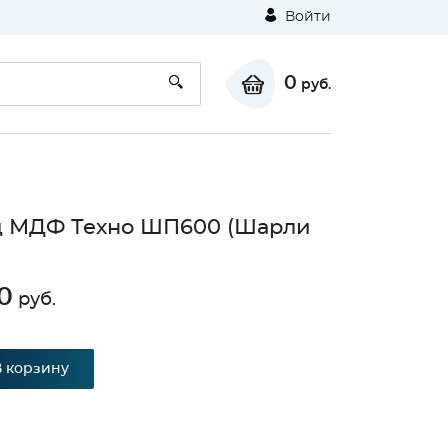
Войти
0
руб.
д МДФ Техно ШП600 (Шарли
0
руб.
В корзину