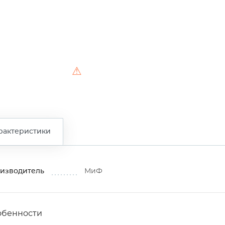
⚠
рактеристики
изводитель
МиФ
обенности