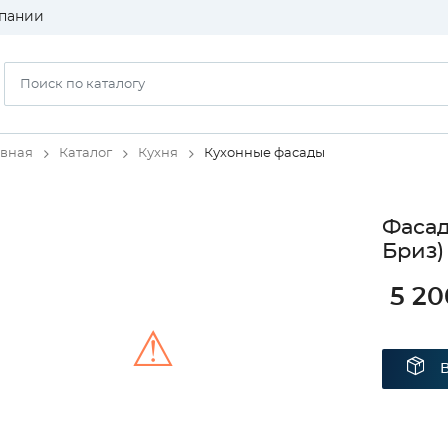
пании
авная
Каталог
Кухня
Кухонные фасады
Фаса
Бриз)
5 20
⚠
Unable to load the image!