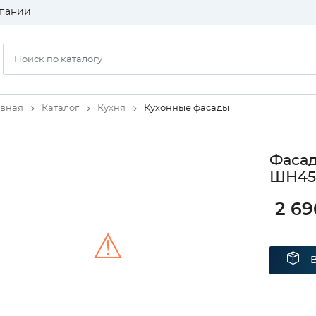
пании
авная
Каталог
Кухня
Кухонные фасады
Фаса
ШН450
2 69
⚠
Unable to load the image!