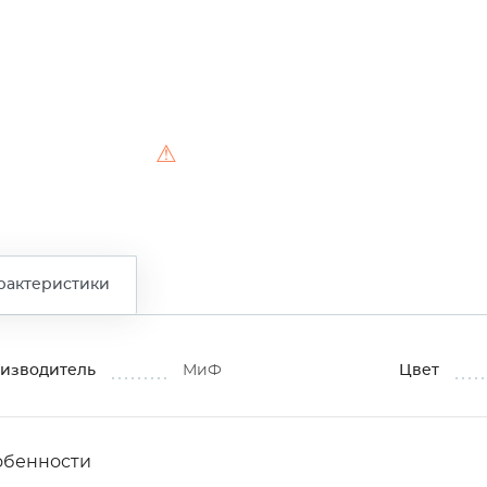
⚠
рактеристики
изводитель
МиФ
Цвет
обенности