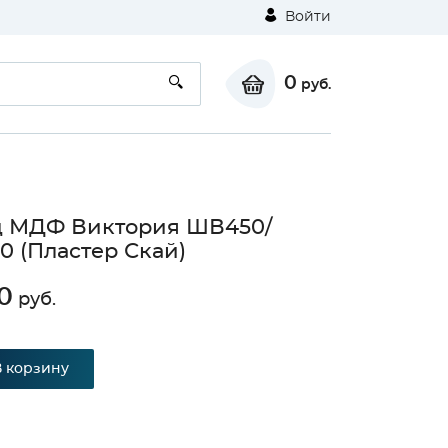
Войти
0
руб.
д МДФ Виктория ШВ450/
 (Пластер Скай)
0
руб.
В корзину