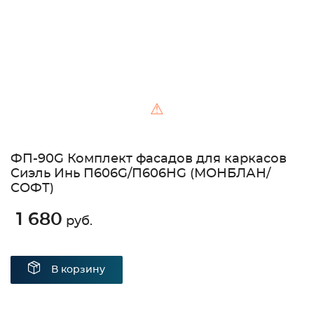
⚠
ФП-90G Комплект фасадов для каркасов
Сиэль Инь П606G/П606HG (МОНБЛАН/
СОФТ)
1 680
руб.
В корзину