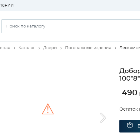
пании
авная
Каталог
Двери
Погонажные изделия
Леском э
Добор
100*8
490
⚠
Остаток 
Unable to load the image!