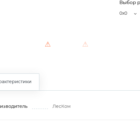
Выбор 
0x0
⚠
⚠
рактеристики
изводитель
ЛесКом