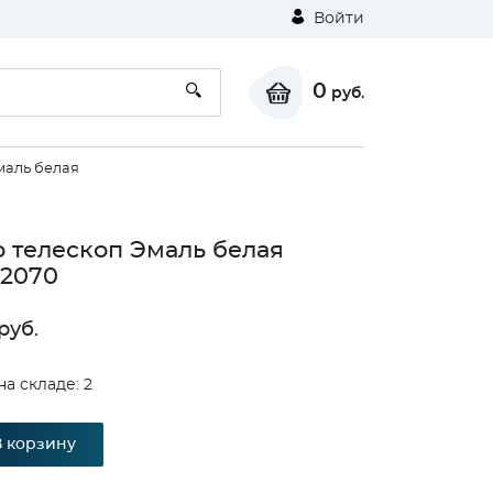
Войти
0
руб.
маль белая
 телескоп Эмаль белая
*2070
руб.
⚠
на складе: 2
В корзину
Unable to load the image!