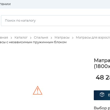
пании
авная
Каталог
Спальня
Матрасы
Матрасы для взрос
асы с независимым пружинным блоком
Матра
(1800
48 
⚠
Unable to load the image!
Выбор 