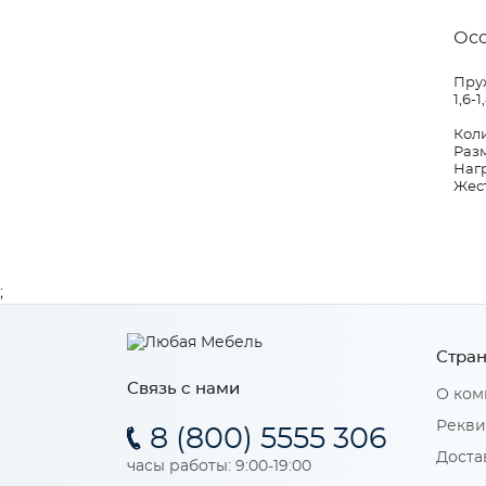
Ос
Пруж
1,6-1,
Коли
Разм
Нагр
Жест
;
Стран
Связь с нами
О ком
Рекви
8 (800) 5555 306
Доста
часы работы: 9:00-19:00