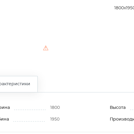
1800x195
⚠
рактеристики
рина
1800
Высота
бина
1950
Производ