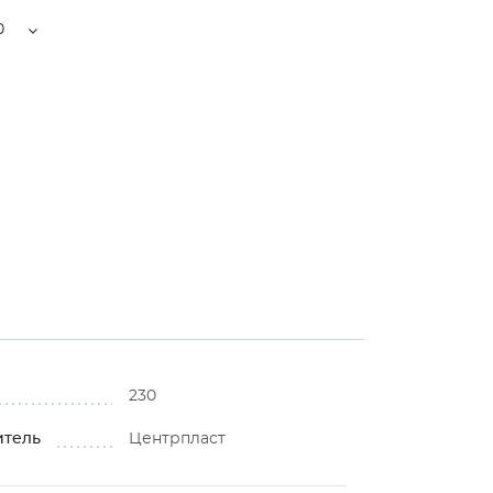
0
230
итель
Центрпласт