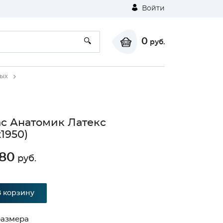
Войти
0
руб.
лых
с Анатомик Латекс
х1950)
280
руб.
В корзину
размера