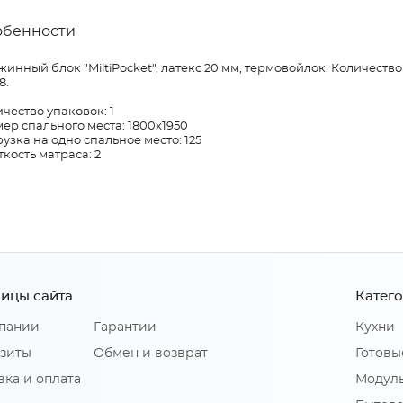
обенности
инный блок "MiltiPocket", латекс 20 мм, термовойлок. Количество
8.
чество упаковок: 1
ер спального места: 1800x1950
узка на одно спальное место: 125
кость матраса: 2
ицы сайта
Катег
пании
Гарантии
Кухни
зиты
Обмен и возврат
Готовы
вка и оплата
Модуль