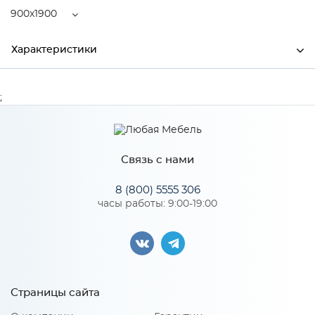
900x1900
Характеристики
Ширина
900
;
Высота
270
Глубина
1900
Связь с нами
Производитель
Центрпласт
8 (800) 5555 306
часы работы: 9:00-19:00
Особенности
Пружинный блок "Smart Spring" 7 зон, латекс 20 мм,
кокосовая койра 10 мм, спанбонд. Количество пружин на 1
м2: 210. Диаметр проволоки, мм: 2,2
Страницы сайта
Размер спального места: 900x1900