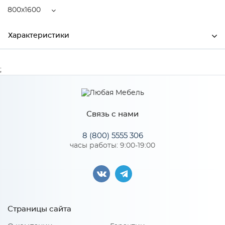
800x1600
Характеристики
Ширина
800
;
Высота
220
Глубина
1600
Связь с нами
Производитель
Апогей
8 (800) 5555 306
часы работы: 9:00-19:00
Особенности
Пружинный блок: НПБ. Высота пружинного блока: 140 мм.
Наполнение: ППУ 15 мм, кокосовая койра 10 мм, геотекстиль,
НПБ (TFK 500).
Страницы сайта
Нагрузка на одно спальное место: 120