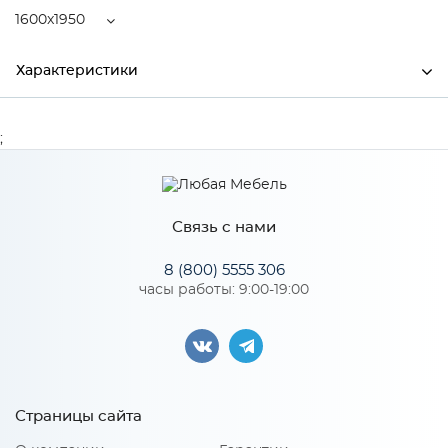
1600x1950
Характеристики
Ширина
1600
;
Высота
190
Глубина
1950
Связь с нами
Производитель
Центрпласт
8 (800) 5555 306
часы работы: 9:00-19:00
Особенности
Пружинный блок "Bonnell", кокосовая койра 20 мм,
спанбонд. Количество пружин на 1 м2: 110. Диаметр
проволоки, мм: 2,2
Страницы сайта
Жесткость матраса: 4