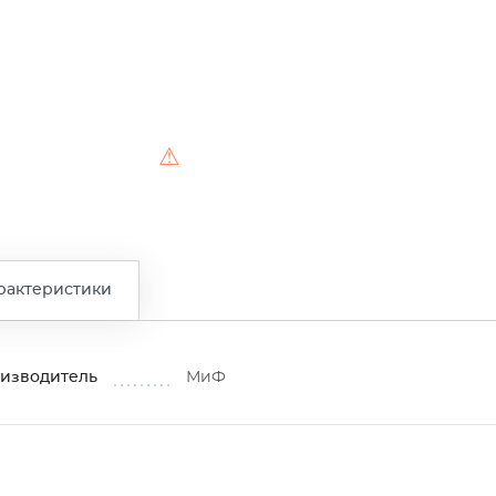
⚠
рактеристики
изводитель
МиФ