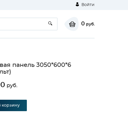
Войти
0
руб.
вая панель 3050*600*6
льт)
10
руб.
В корзину