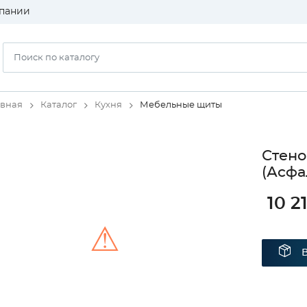
пании
авная
Каталог
Кухня
Мебельные щиты
Стено
(Асфа
10 2
⚠
Unable to load the image!