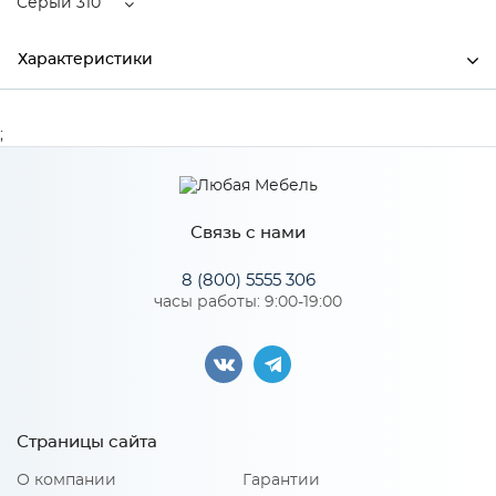
Серый 310
Характеристики
Ширина
750
;
Высота
200
Глубина
495
Связь с нами
Производитель
Торговый дом "Улгран"
8 (800) 5555 306
Цвет
Серый 310
часы работы: 9:00-19:00
Особенности
Размер чаши: 430х390х200мм;¶Установочный проем:
Страницы сайта
725х470мм;
О компании
Гарантии
Количество упаковок: 1