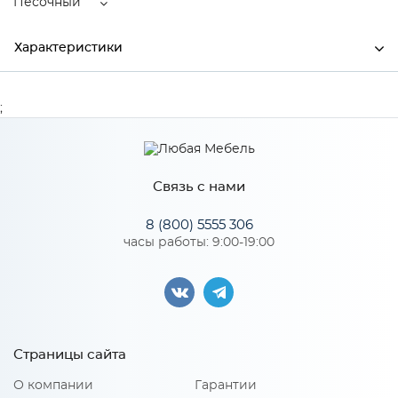
Песочный
Характеристики
Ширина
770
;
Высота
495
Глубина
210
Связь с нами
Производитель
Торговый дом "Улгран"
8 (800) 5555 306
Цвет
Песочный
часы работы: 9:00-19:00
Материал
искусственный мрамор
Особенности
Страницы сайта
О компании
Гарантии
Размер чаши: 415х380х210мм;¶Установочный проем: