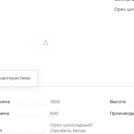
Орех шо
⚠
рактеристики
рина
1000
Высота
бина
600
Производ
Орех шоколадный/
т
Лакобель белая