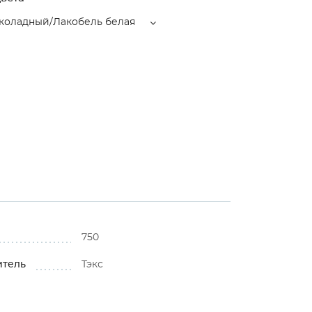
коладный/Лакобель белая
750
итель
Тэкс