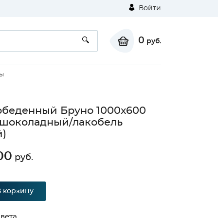
Войти
0
руб.
лы
обеденный Бруно 1000х600
 шоколадный/лакобель
)
00
руб.
В корзину
вета