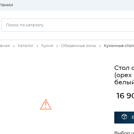
пании
авная
Каталог
Кухня
Обеденные зоны
Кухонные сто
Стол 
(орех
белый
16 9
⚠
Unable to load the image!
Выбор ц