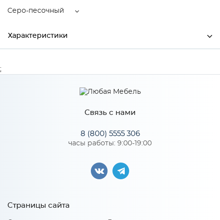
Серо-песочный
Характеристики
Ширина
1870
;
Высота
900
Глубина
870
Связь с нами
Производитель
АСМ_Элегант
8 (800) 5555 306
Цвет
Серо-песочный
часы работы: 9:00-19:00
Материал
Frozen
Особенности
Страницы сайта