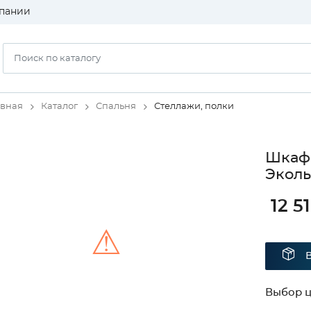
пании
авная
Каталог
Спальня
Стеллажи, полки
Шкаф 
Эколь
12 5
⚠
Unable to load the image!
Выбор ц