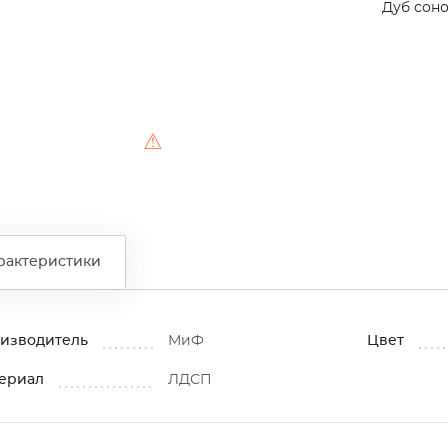
Дуб сон
⚠
рактеристики
изводитель
МиФ
Цвет
ериал
ЛДСП