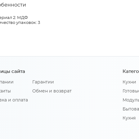
обенности
ериал 2: МДФ
чество упаковок: 3
ицы сайта
Катег
пании
Гарантии
Кухни
зиты
Обмен и возврат
Готовы
вка и оплата
Модуль
Бытова
Кухня