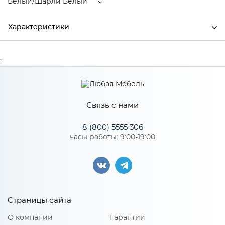
Белый/Шарли Белый
Характеристики
Ширина
1600
;
Высота
460
Глубина
442
Связь с нами
Производитель
МиФ
8 (800) 5555 306
Цвет
Белый/Шарли Белый
часы работы: 9:00-19:00
Материал
ЛДСП
Особенности
Страницы сайта
О компании
Гарантии
Материал 2: МДФ