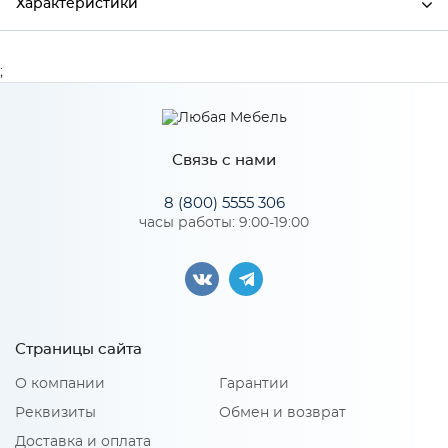
Характеристики
Ширина
3350
;
Высота
1000
Глубина
1600
Связь с нами
Производитель
Артсофа
8 (800) 5555 306
Цвет
Светло-серый
часы работы: 9:00-19:00
Материал
Велюр
Особенности
Страницы сайта
О компании
Гарантии
Высота посадочного места: 470 мм; Глубина посадочного
места: 820 мм; Износостойкость ткани: 80 000 цкл; Ящик для
Реквизиты
Обмен и возврат
белья: да; Марка ППУ: 2536; Наполнение подлокотника: ППУ,
синтепон 200, нетканный материал, ДВП, ДСП, рейка, брус;
Доставка и оплата