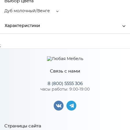
Выбор цвета
Дуб молочный/Венге
Характеристики
Ширина
900
;
Высота
560
Глубина
600
Связь с нами
Производитель
Тэкс
8 (800) 5555 306
Цвет
Дуб молочный/Венге
часы работы: 9:00-19:00
Материал
ЛДСП
Особенности
Страницы сайта