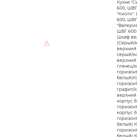
Кухня "С
600, ШВГ
"Киото":
600, ШВГ
"Валерия
ШВГ 600
Шкаф ве
⚠
(Серый/
верхний 
серый/к
верхний 
глянец/к
горизонт
белый)
К
горизонт
графит/к
верхний 
корпус 
горизонт
корпус 
горизонт
белый)
К
горизонт
белый)
К