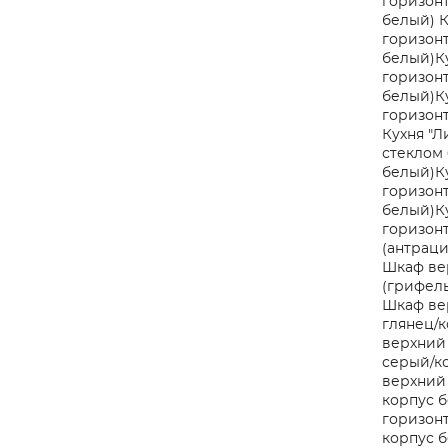
горизонт
белый)
К
горизонт
белый)
К
горизонт
белый)
К
горизонт
Кухня "Л
стеклом 
белый)
К
горизонт
белый)
К
горизонт
(антраци
Шкаф ве
(грифел
Шкаф ве
глянец/к
верхний 
серый/к
верхний 
корпус 
горизонт
корпус 