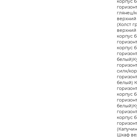
корпус 
горизон
глянец/к
верхний 
(Холст г
верхний 
корпус 
горизонт
корпус 
горизонт
белый)
К
горизонт
силк/кор
горизонт
белый)
К
горизонт
корпус 
горизонт
белый)
К
горизонт
корпус 
горизон
(Капучин
Шкаф вер