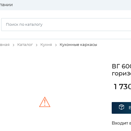
пании
авная
Каталог
Кухня
Кухонные каркасы
ВГ 60
гориз
1 73
⚠
Unable to load the image!
Входит в