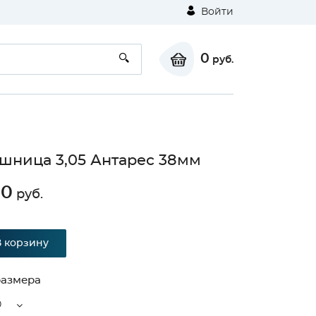
Войти
0
руб.
шница 3,05 Антарес 38мм
00
руб.
В корзину
размера
0