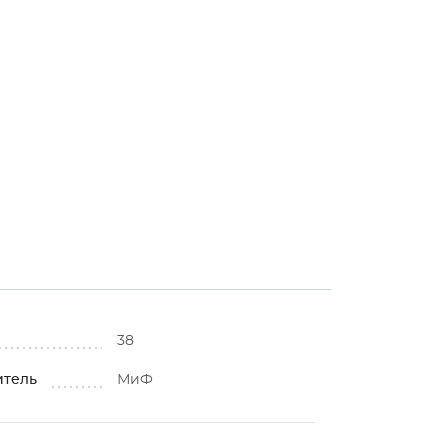
38
итель
МиФ