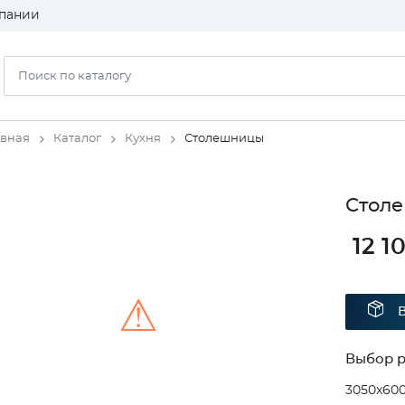
пании
авная
Каталог
Кухня
Столешницы
Столе
12 1
⚠
Выбор 
Unable to load the image!
3050x60