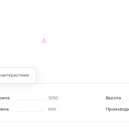
⚠
рактеристики
рина
3050
Высота
бина
600
Производ